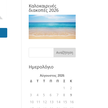
Καλοκαιρινές
διακοπές 2026
Ημερολόγιο
Αύγουστος 2026
Δ
Τ
Τ
Π
Π
Σ
Κ
1
2
3
4
5
6
7
8
9
10
11
12
13
14
15
16