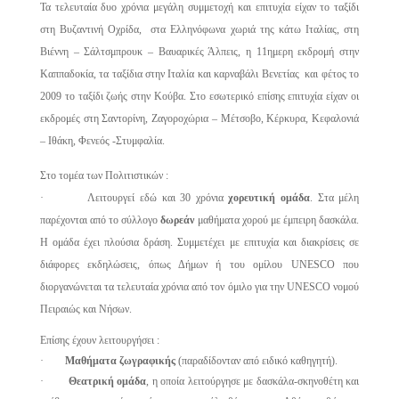
Τα τελευταία δυο χρόνια μεγάλη συμμετοχή και επιτυχία είχαν το ταξίδι
στη Βυζαντινή Οχρίδα, στα Ελληνόφωνα χωριά της κάτω Ιταλίας, στη
Βιέννη – Σάλτσμπρουκ – Βαυαρικές Άλπεις, η 11ημερη εκδρομή στην
Καππαδοκία, τα ταξίδια στην Ιταλία και καρναβάλι Βενετίας και φέτος το
2009 το ταξίδι ζωής στην Κούβα. Στο εσωτερικό επίσης επιτυχία είχαν οι
εκδρομές στη Σαντορίνη, Ζαγοροχώρια – Μέτσοβο, Κέρκυρα, Κεφαλονιά
– Ιθάκη, Φενεός -Στυμφαλία.
Στο τομέα των Πολιτιστικών :
· Λειτουργεί εδώ και 30 χρόνια
χορευτική ομάδα
. Στα μέλη
παρέχονται από το σύλλογο
δωρεάν
μαθήματα χορού με έμπειρη δασκάλα.
Η ομάδα έχει πλούσια δράση. Συμμετέχει με επιτυχία και διακρίσεις σε
διάφορες εκδηλώσεις, όπως Δήμων ή του ομίλου UNESCO που
διοργανώνεται τα τελευταία χρόνια από τον όμιλο για την UNESCO νομού
Πειραιώς και Νήσων.
Επίσης έχουν λειτουργήσει :
·
Μαθήματα ζωγραφικής
(παραδίδονταν από ειδικό καθηγητή).
·
Θεατρική ομάδα
, η οποία λειτούργησε με δασκάλα-σκηνοθέτη και