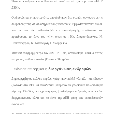
Ήταν νέοι άνθρωποι που έδωσαν νέα πνοή και νέο ξεκίνημα στο «ΦΣΠ/
ΔΕΗ».
Οι ιδρυτές και οι πρωτεργάτες αποσύρθηκαν, δεν σταμάτησαν όμως με τις
συμβουλές τους να καθοδηγούν τους νεώτερους. Εμφανίστηκαν και άλλοι,
που με τον ίδιο ενθουσιασμό και αυταπάρνηση, εργάζονταν και
προωθούσαν το έργο του «Φ», όπως οι : Ηλ. Διαμαντόπουλος, Ν.
Παπαγεωργίου, Κ. Κατσιώρχη, Ι. Σιδέρης κ.α.
Μια νέα εποχή άρχισε για τον «Φ». Το 1965, οργανώθηκε κόψιμο πίττας
και χορός, το ίδιο επαναλαμβάνεται κάθε χρόνο.
Ξεκίνησε επίσης και η
διοργάνωση εκδρομών
.
Δημιουργήθηκαν πολλές παρέες, γράφτηκαν πολλά νέα μέλη και έδωσαν
ζωντάνια στο «Φ». Οι συνάδελφοι μπόρεσαν να γνωρίσουν τα ωραιότερα
μέρη της Ελλάδας με τις μονοήμερες ή πολυήμερες εκδρομές, που με κέφι
διοργανώνονταν αλλά και τα έργα της ΔΕΗ χάρη των εκπαιδευτικών
εκδρομών.