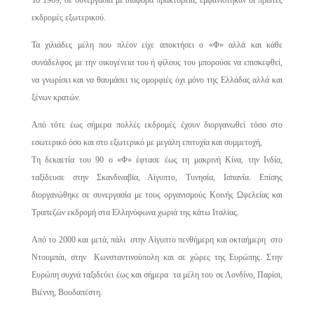
Το 1969, σε συνεργασία με διάφορα πρακτορεία, εμφανίστηκαν οι πρώτες
εκδρομές εξωτερικού.
Τα χιλιάδες μέλη που πλέον είχε αποκτήσει ο «Φ» αλλά και κάθε
συνάδελφος με την οικογένεια του ή φίλους του μπορούσε να επισκεφθεί,
να γνωρίσει και να θαυμάσει τις ομορφιές όχι μόνο της Ελλάδας αλλά και
ξένων κρατών.
Από τότε έως σήμερα πολλές εκδρομές έχουν διοργανωθεί τόσο στο
εσωτερικό όσο και στο εξωτερικό με μεγάλη επιτυχία και συμμετοχή,
Τη δεκαετία του 90 ο «Φ» έφτασε έως τη μακρινή Κίνα, την Ινδία,
ταξίδευσε στην Σκανδιναβία, Αίγυπτο, Τυνησία, Ισπανία. Επίσης
διοργανώθηκε σε συνεργασία με τους οργανισμούς Κοινής Ωφελείας και
Τραπεζών εκδρομή στα Ελληνόφωνα χωριά της κάτω Ιταλίας.
Από το 2000 και μετά, πάλι στην Αίγυπτο πενθήμερη και οκταήμερη στο
Ντουμπάι, στην Κωνσταντινούπολη και σε χώρες της Ευρώπης. Στην
Ευρώπη συχνά ταξιδεύει έως και σήμερα τα μέλη του σε Λονδίνο, Παρίσι,
Βιέννη, Βουδαπέστη.