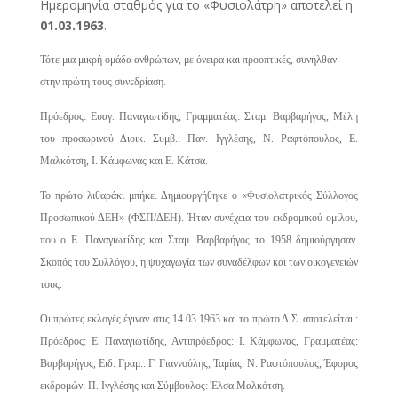
Ημερομηνία σταθμός για το «Φυσιολάτρη» αποτελεί η
01.03.1963
.
Τότε μια μικρή ομάδα ανθρώπων, με όνειρα και προοπτικές, συνήλθαν
στην πρώτη τους συνεδρίαση.
Πρόεδρος: Ευαγ. Παναγιωτίδης, Γραμματέας: Σταμ. Βαρβαρήγος, Μέλη
του προσωρινού Διοικ. Συμβ.: Παν. Ιγγλέσης, Ν. Ραφτόπουλος, Ε.
Μαλκότση, Ι. Κάμφωνας και Ε. Κάτσα.
Το πρώτο λιθαράκι μπήκε. Δημιουργήθηκε ο «Φυσιολατρικός Σύλλογος
Προσωπικού ΔΕΗ» (ΦΣΠ/ΔΕΗ). Ήταν συνέχεια του εκδρομικού ομίλου,
που ο Ε. Παναγιωτίδης και Σταμ. Βαρβαρήγος το 1958 δημιούργησαν.
Σκοπός του Συλλόγου, η ψυχαγωγία των συναδέλφων και των οικογενειών
τους.
Οι πρώτες εκλογές έγιναν στις 14.03.1963 και το πρώτο Δ.Σ. αποτελείται :
Πρόεδρος: Ε. Παναγιωτίδης, Αντιπρόεδρος: Ι. Κάμφωνας, Γραμματέας:
Βαρβαρήγος, Ειδ. Γραμ.: Γ. Γιαννούλης, Ταμίας: Ν. Ραφτόπουλος, Έφορος
εκδρομών: Π. Ιγγλέσης και Σύμβουλος: Έλσα Μαλκότση.