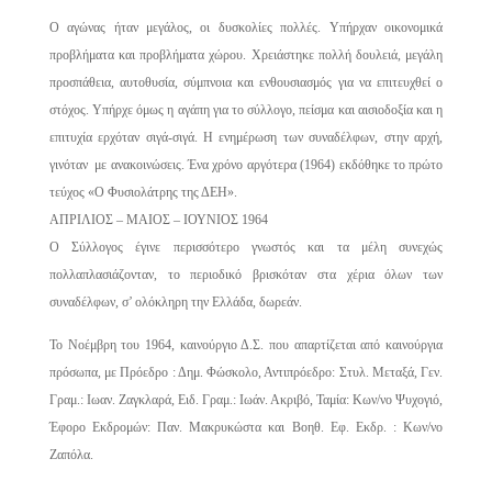
Ο αγώνας ήταν μεγάλος, οι δυσκολίες πολλές. Υπήρχαν οικονομικά
προβλήματα και προβλήματα χώρου. Χρειάστηκε πολλή δουλειά, μεγάλη
προσπάθεια, αυτοθυσία, σύμπνοια και ενθουσιασμός για να επιτευχθεί ο
στόχος. Υπήρχε όμως η αγάπη για το σύλλογο, πείσμα και αισιοδοξία και η
επιτυχία ερχόταν σιγά-σιγά. Η ενημέρωση των συναδέλφων, στην αρχή,
γινόταν με ανακοινώσεις. Ένα χρόνο αργότερα (1964) εκδόθηκε το πρώτο
τεύχος «Ο Φυσιολάτρης της ΔΕΗ».
ΑΠΡΙΛΙΟΣ – ΜΑΙΟΣ – ΙΟΥΝΙΟΣ 1964
Ο Σύλλογος έγινε περισσότερο γνωστός και τα μέλη συνεχώς
πολλαπλασιάζονταν, το περιοδικό βρισκόταν στα χέρια όλων των
συναδέλφων, σ’ ολόκληρη την Ελλάδα, δωρεάν.
Το Νοέμβρη του 1964, καινούργιο Δ.Σ. που απαρτίζεται από καινούργια
πρόσωπα, με Πρόεδρο : Δημ. Φώσκολο, Αντιπρόεδρο: Στυλ. Μεταξά, Γεν.
Γραμ.: Ιωαν. Ζαγκλαρά, Ειδ. Γραμ.: Ιωάν. Ακριβό, Ταμία: Κων/νο Ψυχογιό,
Έφορο Εκδρομών: Παν. Μακρυκώστα και Βοηθ. Εφ. Εκδρ. : Κων/νο
Ζαπόλα.