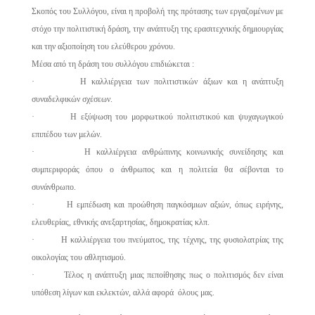
Σκοπός του Συλλόγου, είναι η προβολή της πρότασης των εργαζομένων με
στόχο την πολιτιστική δράση, την ανάπτυξη της ερασιτεχνικής δημιουργίας
και την αξιοποίηση του ελεύθερου χρόνου.
Μέσα από τη δράση του συλλόγου επιδιώκεται :
· Η καλλιέργεια των πολιτιστικών άξιων και η ανάπτυξη
συναδελφικών σχέσεων.
· Η εξύψωση του μορφωτικού πολιτιστικού και ψυχαγωγικού
επιπέδου των μελών.
· Η καλλιέργεια ανθρώπινης κοινωνικής συνείδησης και
συμπεριφοράς όπου ο άνθρωπος και η πολιτεία θα σέβονται το
συνάνθρωπο.
· Η εμπέδωση και προώθηση παγκόσμιων αξιών, όπως ειρήνης,
ελευθερίας, εθνικής ανεξαρτησίας, δημοκρατίας κλπ.
· Η καλλιέργεια του πνεύματος, της τέχνης, της φυσιολατρίας της
οικολογίας του αθλητισμού.
· Τέλος η ανάπτυξη μιας πεποίθησης πως ο πολιτισμός δεν είναι
υπόθεση λίγων και εκλεκτών, αλλά αφορά όλους μας.