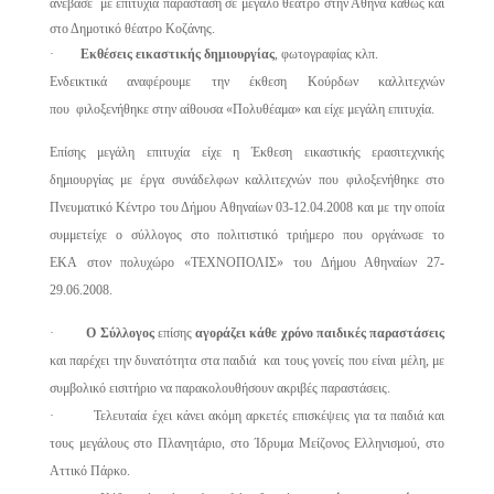
ανέβασε με επιτυχία παράσταση σε μεγάλο θέατρο στην Αθήνα καθώς και
στο Δημοτικό θέατρο Κοζάνης.
·
Εκθέσεις εικαστικής δημιουργίας
, φωτογραφίας κλπ.
Ενδεικτικά αναφέρουμε την έκθεση Κούρδων καλλιτεχνών
που φιλοξενήθηκε στην αίθουσα «Πολυθέαμα» και είχε μεγάλη επιτυχία.
Επίσης μεγάλη επιτυχία είχε η Έκθεση εικαστικής ερασιτεχνικής
δημιουργίας με έργα συνάδελφων καλλιτεχνών που φιλοξενήθηκε στο
Πνευματικό Κέντρο του Δήμου Αθηναίων 03-12.04.2008 και με την οποία
συμμετείχε ο σύλλογος στο πολιτιστικό τριήμερο που οργάνωσε το
ΕΚΑ στον πολυχώρο «ΤΕΧΝΟΠΟΛΙΣ» του Δήμου Αθηναίων 27-
29.06.2008.
·
Ο Σύλλογος
επίσης
αγοράζει κάθε χρόνο παιδικές παραστάσεις
και παρέχει την δυνατότητα στα παιδιά και τους γονείς που είναι μέλη, με
συμβολικό εισιτήριο να παρακολουθήσουν ακριβές παραστάσεις.
· Τελευταία έχει κάνει ακόμη αρκετές επισκέψεις για τα παιδιά και
τους μεγάλους στο Πλανητάριο, στο Ίδρυμα Μείζονος Ελληνισμού, στο
Αττικό Πάρκο.