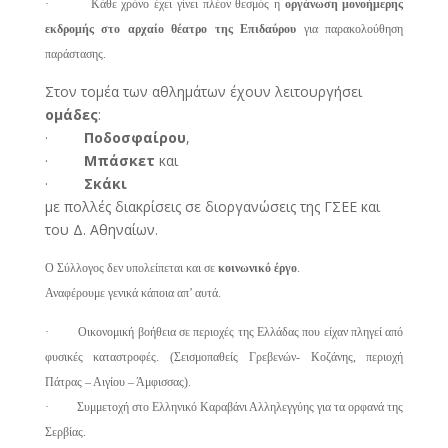
· Κάθε χρόνο έχει γίνει πλέον θεσμός η
οργάνωση μονοήμερης
εκδρομής στο αρχαίο θέατρο της Επιδαύρου
για παρακολούθηση
παράστασης.
Στον τομέα των αθλημάτων έχουν λειτουργήσει
ομάδες
:
·
Ποδοσφαίρου
,
·
Μπάσκετ
και
·
Σκάκι
με πολλές διακρίσεις σε διοργανώσεις της ΓΣΕΕ και
του Δ. Αθηναίων.
Ο Σύλλογος δεν υπολείπεται και σε
κοινωνικό έργο
.
Αναφέρουμε γενικά κάποια απ’ αυτά.
· Οικονομική βοήθεια σε περιοχές της Ελλάδας που είχαν πληγεί από
φυσικές καταστροφές. (Σεισμοπαθείς Γρεβενών- Κοζάνης, περιοχή
Πάτρας – Αιγίου – Άμφισσας).
· Συμμετοχή στο Ελληνικό Καραβάνι Αλληλεγγύης για τα ορφανά της
Σερβίας.