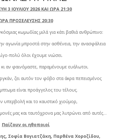
Η 3 ΙΟΥΛΙΟΥ 2026 ΚΑΙ ΩΡΑ 21:30
ΩΡΑ ΠΡΟΣΕΛΕΥΣΗΣ 20:30
κόσμιας κωμωδίας μιλά για κάτι βαθιά ανθρώπινο:
την αγωνία μπροστά στην ασθένεια, την ανασφάλεια
ίγο-πολύ όλοι έχουμε νιώσει.
ί κι αν φαινόμαστε, παραμένουμε ευάλωτοι.
ργκάν, ζει αυτόν τον φόβο στα άκρα πεπεισμένος
μπτωμα είναι προάγγελος του τέλους.
ν υπερβολή και το καυστικό χιούμορ,
εμμονές μας και ταυτόχρονα μας λυτρώνει από αυτές…
Παίζουν οι ηθοποιοί
ης, Σοφία Βογιατζάκη, Παρθένα Χοροζίδου,