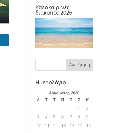
Καλοκαιρινές
διακοπές 2026
Ημερολόγιο
Αύγουστος 2026
Δ
Τ
Τ
Π
Π
Σ
Κ
1
2
3
4
5
6
7
8
9
10
11
12
13
14
15
16