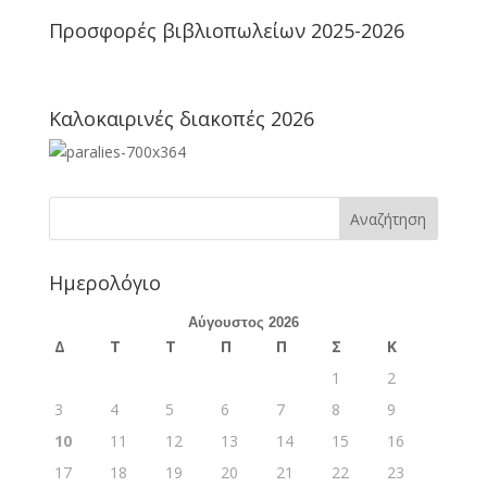
Προσφορές βιβλιοπωλείων 2025-2026
Καλοκαιρινές διακοπές 2026
Ημερολόγιο
Αύγουστος 2026
Δ
Τ
Τ
Π
Π
Σ
Κ
1
2
3
4
5
6
7
8
9
10
11
12
13
14
15
16
17
18
19
20
21
22
23