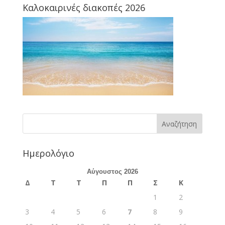
Καλοκαιρινές διακοπές 2026
Ημερολόγιο
Αύγουστος 2026
Δ
Τ
Τ
Π
Π
Σ
Κ
1
2
3
4
5
6
7
8
9