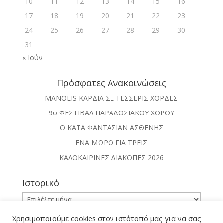
10
11
12
13
14
15
16
17
18
19
20
21
22
23
24
25
26
27
28
29
30
31
« Ιούν
Πρόσφατες Ανακοινώσεις
MANOLIS ΚΑΡΔΙΑ ΣΕ ΤΕΣΣΕΡΙΣ ΧΟΡΔΕΣ
9ο ΦΕΣΤΙΒΑΛ ΠΑΡΑΔΟΣΙΑΚΟΥ ΧΟΡΟΥ
Ο ΚΑΤΑ ΦΑΝΤΑΣΙΑΝ ΑΣΘΕΝΗΣ
ΕΝΑ ΜΩΡΟ ΓΙΑ ΤΡΕΙΣ
ΚΑΛΟΚΑΙΡΙΝΕΣ ΔΙΑΚΟΠΕΣ 2026
Ιστορικό
Ιστορικό
Χρησιμοποιούμε cookies στον ιστότοπό μας για να σας