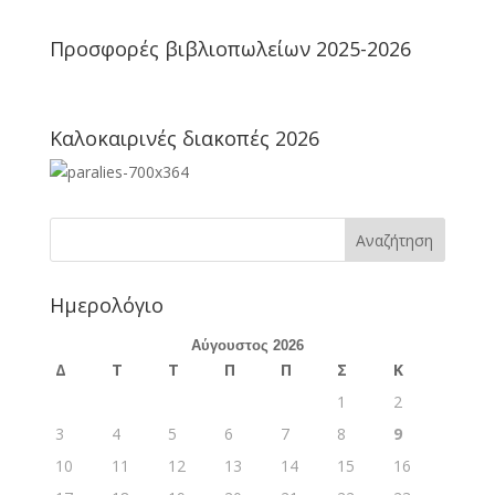
Προσφορές βιβλιοπωλείων 2025-2026
Καλοκαιρινές διακοπές 2026
Ημερολόγιο
Αύγουστος 2026
Δ
Τ
Τ
Π
Π
Σ
Κ
1
2
3
4
5
6
7
8
9
10
11
12
13
14
15
16