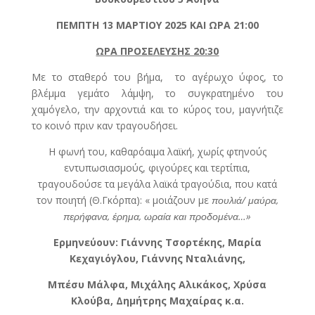
ΠΕΜΠΤΗ 13 ΜΑΡΤΙΟΥ 2025 ΚΑΙ ΩΡΑ 21:00
ΩΡΑ ΠΡΟΣΕΛΕΥΣΗΣ 20:30
Με το σταθερό του βήμα, το αγέρωχο ύφος, το
βλέμμα γεμάτο λάμψη, το συγκρατημένο του
χαμόγελο, την αρχοντιά και το κύρος του, μαγνήτιζε
το κοινό πριν καν τραγουδήσει.
Η φωνή του, καθαρόαιμα λαϊκή, χωρίς φτηνούς
εντυπωσιασμούς, φιγούρες και τερτίπια,
τραγουδούσε τα μεγάλα λαϊκά τραγούδια, που κατά
τον ποιητή (Θ.Γκόρπα): « μοιάζουν με
πουλιά/ μαύρα,
περήφανα, έρημα, ωραία και προδομένα…»
Ερμηνεύουν:
Γιάννης Τσορτέκης, Μαρία
Κεχαγιόγλου, Γιάννης Νταλιάνης,
Μπέσυ Μάλφα, Μιχάλης Αλικάκος, Χρύσα
Κλούβα, Δημήτρης Μαχαίρας κ.α.