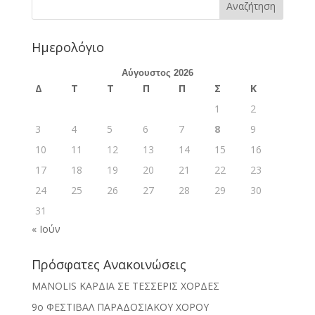
Ημερολόγιο
Αύγουστος 2026
Δ
Τ
Τ
Π
Π
Σ
Κ
1
2
3
4
5
6
7
8
9
10
11
12
13
14
15
16
17
18
19
20
21
22
23
24
25
26
27
28
29
30
31
« Ιούν
Πρόσφατες Ανακοινώσεις
MANOLIS ΚΑΡΔΙΑ ΣΕ ΤΕΣΣΕΡΙΣ ΧΟΡΔΕΣ
9ο ΦΕΣΤΙΒΑΛ ΠΑΡΑΔΟΣΙΑΚΟΥ ΧΟΡΟΥ